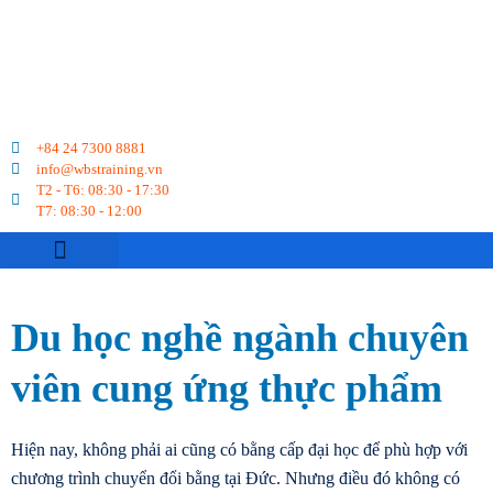
+84 24 7300 8881
info@wbstraining.vn
T2 - T6: 08:30 - 17:30
T7: 08:30 - 12:00
VỀ CHÚNG TÔI
DU HỌC NGHỀ
CHUYỂN ĐỔI BẰNG
LỊCH KHAI GIẢNG
KỲ THI TELC
Du học nghề ngành chuyên
viên cung ứng thực phẩm
Hiện nay, không phải ai cũng có bằng cấp đại học để phù hợp với
chương trình chuyển đổi bằng tại Đức. Nhưng điều đó không có