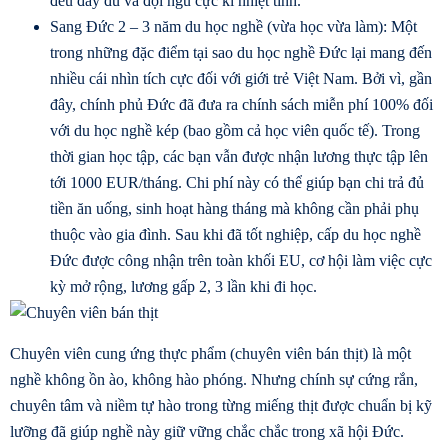
đều đầy đủ và đội ngũ cực kì nhiệt tình.
Sang Đức 2 – 3 năm du học nghề (vừa học vừa làm): Một
trong những đặc điểm tại sao du học nghề Đức lại mang đến
nhiều cái nhìn tích cực đối với giới trẻ Việt Nam. Bởi vì, gần
đây, chính phủ Đức đã đưa ra chính sách miễn phí 100% đối
với du học nghề kép (bao gồm cả học viên quốc tế). Trong
thời gian học tập, các bạn vẫn được nhận lương thực tập lên
tới 1000 EUR/tháng. Chi phí này có thể giúp bạn chi trả đủ
tiền ăn uống, sinh hoạt hàng tháng mà không cần phải phụ
thuộc vào gia đình. Sau khi đã tốt nghiệp, cấp du học nghề
Đức được công nhận trên toàn khối EU, cơ hội làm việc cực
kỳ mở rộng, lương gấp 2, 3 lần khi đi học.
Chuyên viên
cung ứng thực phẩm
(chuyên viên bán thịt) là một
nghề không ồn ào, không hào phóng. Nhưng chính sự cứng rắn,
chuyên tâm và niềm tự hào trong từng miếng thịt được chuẩn bị kỹ
lưỡng đã giúp nghề này giữ vững chắc chắc trong xã hội Đức.