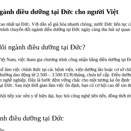
ngành điều dưỡng tại Đức cho người Việt
ao nhất tại Đức. Với dân số già hóa nhanh chóng, nước Đức liên tục c
 trình
chuyển đổi ngành điều dưỡng tại Đức
ngày càng thu hút sự quan
đổi ngành điều dưỡng tại Đức?
Việt Nam, việc tham gia chương trình công nhận bằng điều dưỡng tại Đứ
ể làm việc chính thức tại các bệnh viện, viện dưỡng lão hoặc cơ sở chă
hường dao động từ 2.500 – 3.500 EUR/tháng, chưa kể cấp. Điều dưỡng
iến nghề nghiệp. Đây là bước đệm vững chắc cho một tương lai ổn định
ại Đức. Sau một thời gian làm việc ổn định, bạn có cơ hội cao để xin t
hội tiếp xúc nền y tế hiện đại, học hỏi công nghệ tiên tiến, đồng thời
ành điều dưỡng tại Đức
ện: