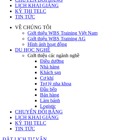
LỊCH KHAI GIẢNG
KỲ THI TELC
TIN TỨC
VỀ CHÚNG TÔI
Giới thiệu WBS Training Việt Nam
Giới thiệu WBS Training AG
Hình ảnh hoạt động
DU HỌC NGHỀ
Giới thiệu các ngành nghề
Điều dưỡng
Nhà hàng
Khách sạn
Cơ khí
Trợ lý nha khoa
Đầu bếp
Bán hàng
Làm bánh
Logistic
CHUYỂN ĐỔI BẰNG
LỊCH KHAI GIẢNG
KỲ THI TELC
TIN TỨC
ĐẶT LỊCH TƯ VẤN