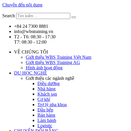
Chuyển đến nội dung
Search
+84 24 7300 8881
info@wbstraining.vn
T2 - T6: 08:30 - 17:30
T7: 08:30 - 12:00
VỀ CHÚNG TÔI
Giới thiệu WBS Training Việt Nam
Giới thiệu WBS Training AG
Hình ảnh hoạt động
DU HỌC NGHỀ
Giới thiệu các ngành nghề
Điều dưỡng
Nhà hàng
Khách sạn
Cơ khí
Trợ lý nha khoa
Đầu bếp
Bán hàng
Làm bánh
Logistic
CHUYỂN ĐỔI BẰNG