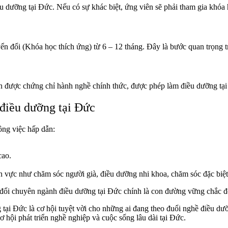
 dưỡng tại Đức. Nếu có sự khác biệt, ứng viên sẽ phải tham gia khóa họ
n đổi (Khóa học thích ứng) từ 6 – 12 tháng. Đây là bước quan trọng t
ận được chứng chỉ hành nghề chính thức, được phép làm điều dưỡng tạ
 điều dưỡng tại Đức
ông việc hấp dẫn:
cao.
ĩnh vực như chăm sóc người già, điều dưỡng nhi khoa, chăm sóc đặc biệt
đổi chuyên ngành điều dưỡng tại Đức chính là con đường vững chắc để
g tại Đức là cơ hội tuyệt vời cho những ai đang theo đuổi nghề điều 
 hội phát triển nghề nghiệp và cuộc sống lâu dài tại Đức.