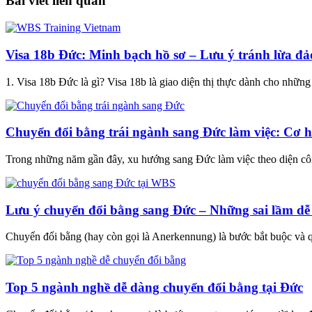
Bài viết liên quan
Visa 18b Đức: Minh bạch hồ sơ – Lưu ý tránh lừa đả
1. Visa 18b Đức là gì? Visa 18b là giao diện thị thực dành cho những
Chuyển đổi bằng trái ngành sang Đức làm việc: Cơ h
Trong những năm gần đây, xu hướng sang Đức làm việc theo diện c
Lưu ý chuyển đổi bằng sang Đức – Những sai lầm dễ
Chuyển đổi bằng (hay còn gọi là Anerkennung) là bước bắt buộc và 
Top 5 ngành nghề dễ dàng chuyển đổi bằng tại Đức