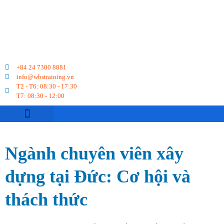
+84 24 7300 8881
info@wbstraining.vn
T2 - T6: 08:30 - 17:30
T7: 08:30 - 12:00
VỀ CHÚNG TÔI
DU HỌC NGHỀ
CHUYỂN ĐỔI BẰNG
LỊCH KHAI GIẢNG
KỲ THI TELC
Ngành chuyên viên xây
dựng tại Đức: Cơ hội và
thách thức