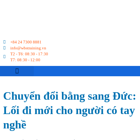
+84 24 7300 8881
info@wbstraining.vn
T2 - T6: 08:30 - 17:30
T7: 08:30 - 12:00
VỀ CHÚNG TÔI
DU HỌC NGHỀ
CHUYỂN ĐỔI BẰNG
LỊCH KHAI GIẢNG
KỲ THI TELC
Chuyển đổi bằng sang Đức:
Lối đi mới cho người có tay
nghề