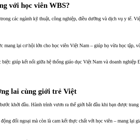
ọng với học viên WBS?
trong các ngành kỹ thuật, công nghiệp, điều dưỡng và dịch vụ y tế. Việt
 mang lại cơ hội lớn cho học viên Việt Nam – giúp họ vừa học tập, vừa 
ệt: giúp kết nối giữa hệ thống giáo dục Việt Nam và doanh nghiệp Đứ
 lai cùng giới trẻ Việt
à bước khởi đầu. Hành trình vươn ra thế giới bắt đầu khi bạn được tra
g đối ngoại mà còn là cam kết thực chất với học viên – mang lại giá t