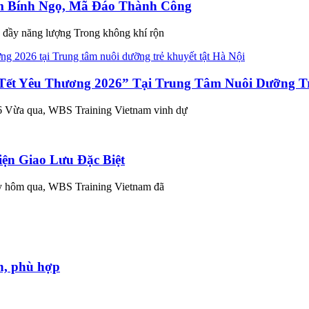
m Bính Ngọ, Mã Đáo Thành Công
 đầy năng lượng Trong không khí rộn
ết Yêu Thương 2026” Tại Trung Tâm Nuôi Dưỡng Tr
26 Vừa qua, WBS Training Vietnam vinh dự
iện Giao Lưu Đặc Biệt
y hôm qua, WBS Training Vietnam đã
ín, phù hợp