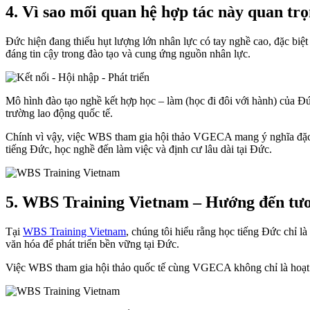
4. Vì sao mối quan hệ hợp tác này quan tr
Đức hiện đang thiếu hụt lượng lớn nhân lực có tay nghề cao, đặc biệt 
đáng tin cậy trong đào tạo và cung ứng nguồn nhân lực.
Mô hình đào tạo nghề kết hợp học – làm (học đi đôi với hành) của Đức
trường lao động quốc tế.
Chính vì vậy, việc WBS tham gia hội thảo VGECA mang ý nghĩa đặc bi
tiếng Đức, học nghề đến làm việc và định cư lâu dài tại Đức.
5. WBS Training Vietnam – Hướng đến tương
Tại
WBS Training Vietnam
, chúng tôi hiểu rằng học tiếng Đức chỉ l
văn hóa để phát triển bền vững tại Đức.
Việc WBS tham gia hội thảo quốc tế cùng VGECA không chỉ là hoạt độn