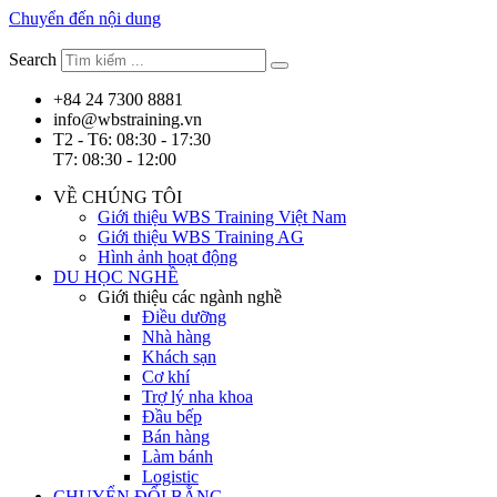
Chuyển đến nội dung
Search
+84 24 7300 8881
info@wbstraining.vn
T2 - T6: 08:30 - 17:30
T7: 08:30 - 12:00
VỀ CHÚNG TÔI
Giới thiệu WBS Training Việt Nam
Giới thiệu WBS Training AG
Hình ảnh hoạt động
DU HỌC NGHỀ
Giới thiệu các ngành nghề
Điều dưỡng
Nhà hàng
Khách sạn
Cơ khí
Trợ lý nha khoa
Đầu bếp
Bán hàng
Làm bánh
Logistic
CHUYỂN ĐỔI BẰNG