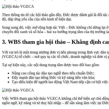
Theo thông tin từ các hội thảo gần đây, Đức được đánh giá là đối tác 
độ, đáp ứng yêu cầu của nền kinh tế hiện đại.
Song song đó, việc mở rộng hợp tác Việt – Đức không chỉ dừng lại ở 
chuyển đổi xanh và số hóa – hai xu hướng trọng tâm của thị trường l
3. WBS tham gia hội thảo – Khẳng định ca
Với vai trò là một trong những đơn vị tiên phong trong lĩnh vực đà
(VGECA) tổ chức – nơi quy tụ các tổ chức, doanh nghiệp và đơn vị g
Tại sự kiện này, các nội dung trọng tâm được trao đổi bao gồm:
Nâng cao công tác đào tạo nghề theo tiêu chuẩn Đức;
Đẩy mạnh đào tạo tiếng Đức và kỹ năng liên văn hóa;
Tạo điều kiện để người lao động Việt Nam tiếp cận cơ hội việc
Việc WBS tham gia hội thảo VGECA không chỉ thể hiện sự chủ động t
ngôn ngữ, kỹ năng và tư duy hội nhập – để sẵn sàng làm việc tại Đức