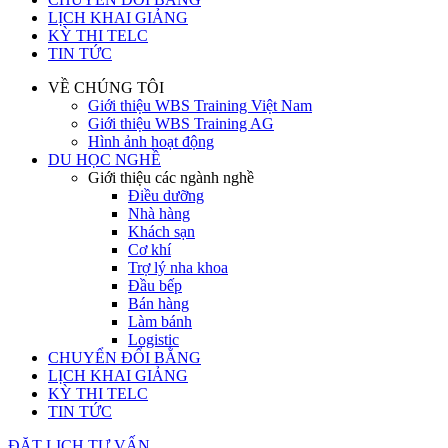
LỊCH KHAI GIẢNG
KỲ THI TELC
TIN TỨC
VỀ CHÚNG TÔI
Giới thiệu WBS Training Việt Nam
Giới thiệu WBS Training AG
Hình ảnh hoạt động
DU HỌC NGHỀ
Giới thiệu các ngành nghề
Điều dưỡng
Nhà hàng
Khách sạn
Cơ khí
Trợ lý nha khoa
Đầu bếp
Bán hàng
Làm bánh
Logistic
CHUYỂN ĐỔI BẰNG
LỊCH KHAI GIẢNG
KỲ THI TELC
TIN TỨC
ĐẶT LỊCH TƯ VẤN