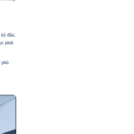
t kỳ đâu,
ọc phát
c phù