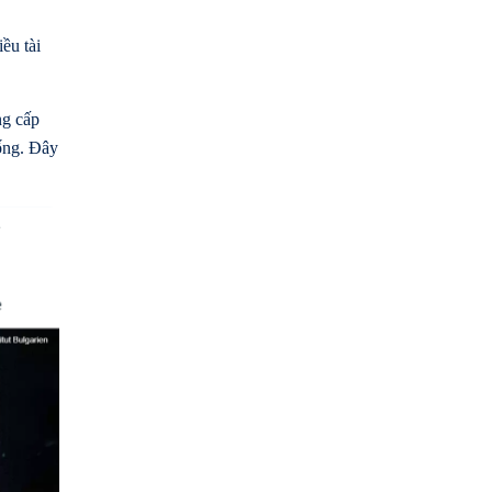
ều tài
ng cấp
hống. Đây