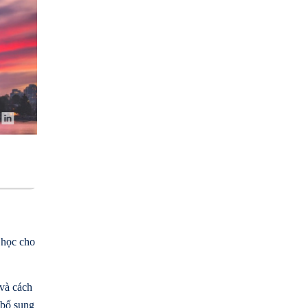
 học cho
 và cách
 bổ sung