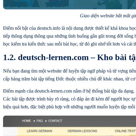
Giao diện website bắt mắt gi
Điểm nổi bật của deutsch.info là nội dung được thiết kế khá khoa họ
tiếp thông dụng thông qua những tình huống gần gũi trong đời sống 
học kiểm tra kiến thức sau mỗi bài học, từ đó ghi nhớ tốt hơn và cải
1.2. deutsch-lernen.com – Kho bài t
Nếu bạn đang tìm một website để
luyện tập ngữ pháp và từ vựng tiế
cấp hàng trăm bài tập tiếng Đức thuộc nhiều chủ đề khác nhau, từ cơ
Điểm mạnh của deutsch-lernen.com nằm ở hệ thống bài tập đa dạng, g
Các bài tập được trình bày rõ ràng, có đáp án đi kèm để người học t
hiệu quả hơn, đặc biệt phù hợp với những người muốn luyện tập mỗi