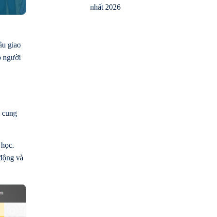
nhất 2026
âu giao
p người
y cung
 học.
 động và