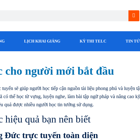
NG
LỊCH KHAI GIẢNG
KỲ THI TELC
TIN T
c cho người mới bắt đầu
c tuyến sẽ giúp người học tiếp cận nguồn tài liệu phong phú và luyện t
đã có thể học từ vựng, luyện nghe, làm bài tập ngữ pháp và nâng cao k
ệu quả được nhiều người học tin tưởng sử dụng.
 hiệu quả bạn nên biết
ng Đức trực tuyến toàn diện