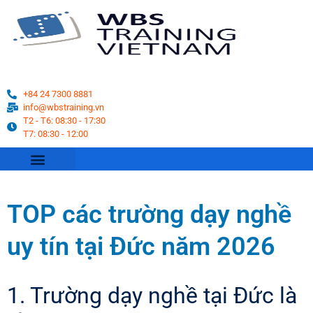
+84 24 7300 8881
info@wbstraining.vn
T2 - T6: 08:30 - 17:30
T7: 08:30 - 12:00
VỀ CHÚNG TÔI
DU HỌC NGHỀ
CHUYỂN ĐỔI BẰNG
LỊCH KHAI GIẢNG
KỲ THI TELC
TOP các trường dạy nghề
uy tín tại Đức năm 2026
1. Trường dạy nghề tại Đức là