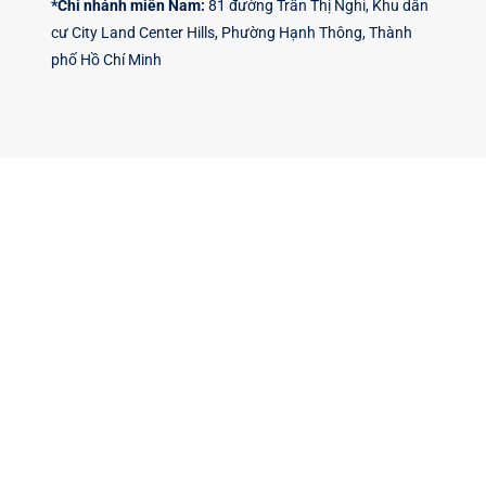
*Chi nhánh miền Nam:
81 đường Trần Thị Nghỉ, Khu dân
cư City Land Center Hills, Phường Hạnh Thông, Thành
phố Hồ Chí Minh