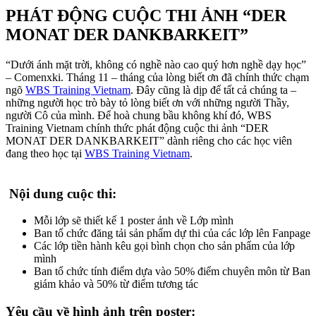
PHÁT ĐỘNG CUỘC THI ẢNH “DER
MONAT DER DANKBARKEIT”
“Dưới ánh mặt trời, không có nghề nào cao quý hơn nghề dạy học”
– Comenxki. Tháng 11 – tháng của lòng biết ơn đã chính thức chạm
ngõ
WBS Training Vietnam
. Đây cũng là dịp để tất cả chúng ta –
những người học trò bày tỏ lòng biết ơn với những người Thầy,
người Cô của mình. Để hoà chung bầu không khí đó, WBS
Training Vietnam chính thức phát động cuộc thi ảnh “DER
MONAT DER DANKBARKEIT” dành riêng cho các học viên
đang theo học tại
WBS Training Vietnam
.
Nội dung cuộc thi:
Mỗi lớp sẽ thiết kế 1 poster ảnh về Lớp mình
Ban tổ chức đăng tải sản phẩm dự thi của các lớp lên Fanpage
Các lớp tiền hành kêu gọi bình chọn cho sản phẩm của lớp
mình
Ban tổ chức tính điểm dựa vào 50% điểm chuyên môn từ Ban
giám khảo và 50% từ điểm tương tác
Yêu cầu về hình ảnh trên poster: