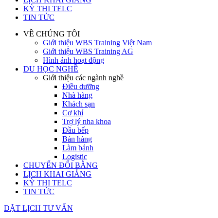
KỲ THI TELC
TIN TỨC
VỀ CHÚNG TÔI
Giới thiệu WBS Training Việt Nam
Giới thiệu WBS Training AG
Hình ảnh hoạt động
DU HỌC NGHỀ
Giới thiệu các ngành nghề
Điều dưỡng
Nhà hàng
Khách sạn
Cơ khí
Trợ lý nha khoa
Đầu bếp
Bán hàng
Làm bánh
Logistic
CHUYỂN ĐỔI BẰNG
LỊCH KHAI GIẢNG
KỲ THI TELC
TIN TỨC
ĐẶT LỊCH TƯ VẤN