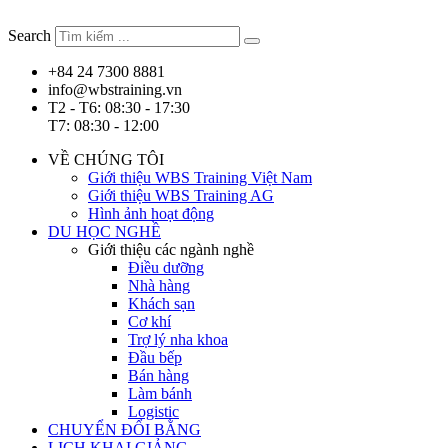
Chuyển
đến
Search
nội
dung
+84 24 7300 8881
info@wbstraining.vn
T2 - T6: 08:30 - 17:30
T7: 08:30 - 12:00
VỀ CHÚNG TÔI
Giới thiệu WBS Training Việt Nam
Giới thiệu WBS Training AG
Hình ảnh hoạt động
DU HỌC NGHỀ
Giới thiệu các ngành nghề
Điều dưỡng
Nhà hàng
Khách sạn
Cơ khí
Trợ lý nha khoa
Đầu bếp
Bán hàng
Làm bánh
Logistic
CHUYỂN ĐỔI BẰNG
LỊCH KHAI GIẢNG