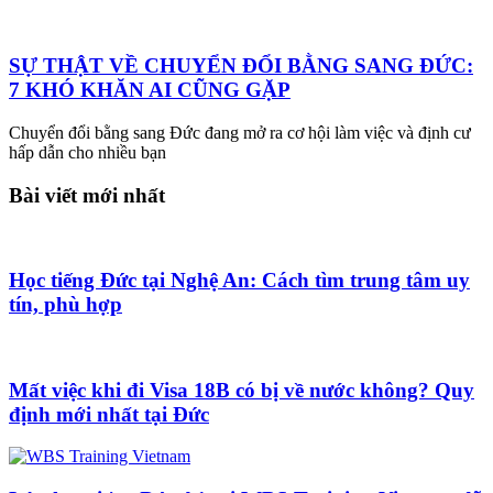
SỰ THẬT VỀ CHUYỂN ĐỔI BẰNG SANG ĐỨC:
7 KHÓ KHĂN AI CŨNG GẶP
Chuyển đổi bằng sang Đức đang mở ra cơ hội làm việc và định cư
hấp dẫn cho nhiều bạn
Bài viết mới nhất
Học tiếng Đức tại Nghệ An: Cách tìm trung tâm uy
tín, phù hợp
Mất việc khi đi Visa 18B có bị về nước không? Quy
định mới nhất tại Đức