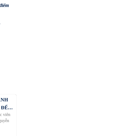
 điểm
ố
ÀNH
 ĐẾN
c viên
Nguyễn