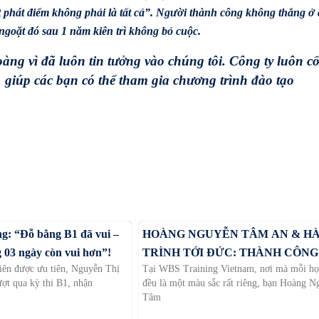
t phát điểm không phải là tất cả”. Người thành công không thắng ở
goặt đó sau 1 năm kiên trì không bỏ cuộc.
ì đã luôn tin tưởng vào chúng tôi. Công ty luôn c
 giúp các bạn có thể tham gia chương trình đào tạo
g: “Đỗ bằng B1 đã vui –
HOÀNG NGUYỄN TÂM AN & H
g 03 ngày còn vui hơn”!
TRÌNH TỚI ĐỨC: THÀNH CÔNG
iên được ưu tiên, Nguyễn Thị
Tại WBS Training Vietnam, nơi mà mỗi họ
TỪ SỰ NỖ LỰC
ượt qua kỳ thi B1, nhận
đều là một màu sắc rất riêng, bạn Hoàng 
Tâm