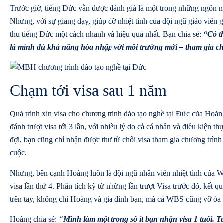
Trước giờ, tiếng Đức vẫn được đánh giá là một trong những ngôn
Nhưng, với sự giảng dạy, giúp đỡ nhiệt tình của đội ngũ giáo viên
thu tiếng Đức một cách nhanh và hiệu quả nhất. Bạn chia sẻ:
“Có t
là mình đủ khả năng hòa nhập với môi trường mới – tham gia ch
Chạm tới visa sau 1 năm
Quá trình xin visa cho chương trình đào tạo nghề tại Đức của Hoà
đánh trượt visa tới 3 lần, với nhiều lý do cả cá nhân và điều kiện th
đợi, bạn cũng chỉ nhận được thư từ chối visa tham gia chương trìn
cuộc.
Nhưng, bên cạnh Hoàng luôn là đội ngũ nhân viên nhiệt tình của
visa lần thứ 4. Phân tích kỹ từ những lần trượt Visa trước đó, kết
trên tay, không chỉ Hoàng và gia đình bạn, mà cả WBS cũng vỡ òa 
Hoàng chia sẻ:
“
Mình làm một trong số ít bạn nhận visa 1 tuổi. 