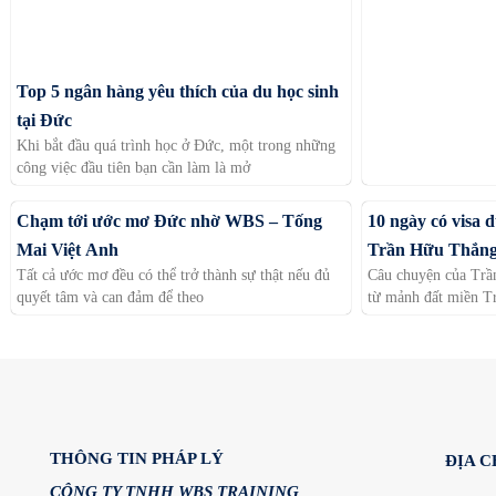
Top 5 ngân hàng yêu thích của du học sinh
tại Đức
Khi bắt đầu quá trình học ở Đức, một trong những
công việc đầu tiên bạn cần làm là mở
Chạm tới ước mơ Đức nhờ WBS – Tống
10 ngày có visa 
Mai Việt Anh
Trần Hữu Thắn
Tất cả ước mơ đều có thể trở thành sự thật nếu đủ
Câu chuyện của Trầ
quyết tâm và can đảm để theo
từ mảnh đất miền Tr
THÔNG TIN PHÁP LÝ
ĐỊA C
CÔNG TY TNHH WBS TRAINING