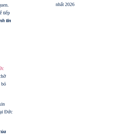
nhất 2026
quen.
ể tiếp
nh tin
ức
 chờ
n bỏ
xin
tại Đức
của