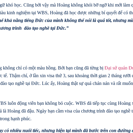
 ngữ khó học. Cũng bởi vậy mà Hoàng không khỏi bỡ ngỡ khi mới làm 
 giàu kinh nghiệm tại WBS, Hoàng đã học được những bí quyết để có th
hể khả năng tiếng Đức của mình không thể nói là quá tốt, nhưng mì
ương trình đào tạo nghề tại Đức.”
ng không chỉ có một màu hồng. Bởi bạn cũng đã từng bị
Đại sứ quán Đ
ực tế. Thậm chí, ở lần xin visa thứ 3, sau khoảng thời gian 2 tháng rưỡi
h đào tạo nghề tại Đức. Lúc ấy, Hoàng thật sự quá chán nản và rất muố
 WBS luôn động viên bạn không bỏ cuộc. WBS đã tiếp tục cùng Hoàng 
 quả là Hoàng đã đậu. Ngày bạn cầm visa của chương trình đào tạo nghề 
trong hạnh phúc.
Tuy có nhiều nuối tiếc, nhưng hiện tại mình đã bước trên con đường 