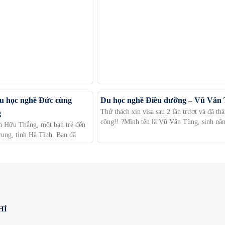
du học nghề Đức cùng
Du học nghề Điều dưỡng – Vũ Văn
Thử thách xin visa sau 2 lần trượt và đã th
g
công!! ?Mình tên là Vũ Văn Tùng, sinh nă
n Hữu Thắng, một bạn trẻ đến
ung, tỉnh Hà Tĩnh. Bạn đã
HỈ