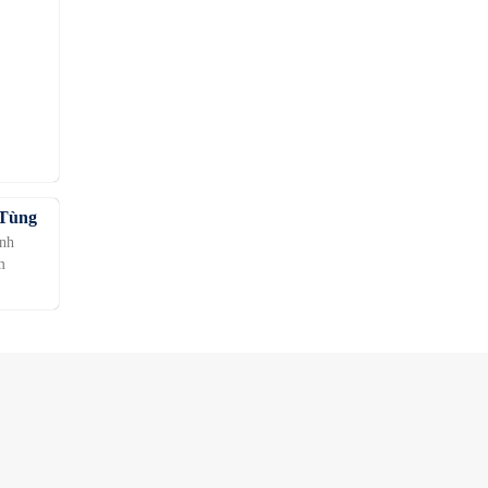
 Tùng
ành
m