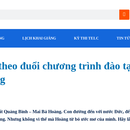
NG
LỊCH KHAI GIẢNG
KỲ THI TELC
TIN T
theo đuổi chương trình đào t
ng
đất Quảng Bình – Mai Bá Hoàng. Con đường đến với nước Đức, đế
ẳng. Nhưng không vì thế mà Hoàng từ bỏ ước mơ của mình. Hãy l