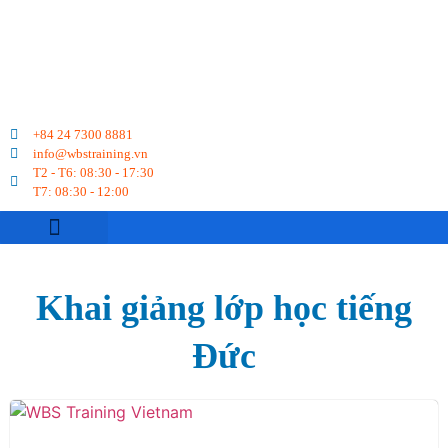
+84 24 7300 8881
info@wbstraining.vn
T2 - T6: 08:30 - 17:30
T7: 08:30 - 12:00
VỀ CHÚNG TÔI
DU HỌC NGHỀ
CHUYỂN ĐỔI BẰNG
LỊCH KHAI GIẢNG
KỲ THI TELC
Khai giảng lớp học tiếng
Đức