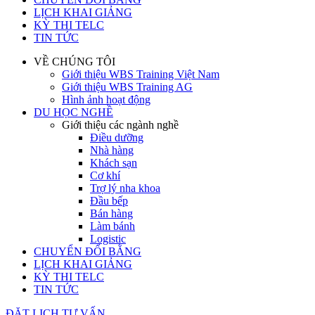
LỊCH KHAI GIẢNG
KỲ THI TELC
TIN TỨC
VỀ CHÚNG TÔI
Giới thiệu WBS Training Việt Nam
Giới thiệu WBS Training AG
Hình ảnh hoạt động
DU HỌC NGHỀ
Giới thiệu các ngành nghề
Điều dưỡng
Nhà hàng
Khách sạn
Cơ khí
Trợ lý nha khoa
Đầu bếp
Bán hàng
Làm bánh
Logistic
CHUYỂN ĐỔI BẰNG
LỊCH KHAI GIẢNG
KỲ THI TELC
TIN TỨC
ĐẶT LỊCH TƯ VẤN