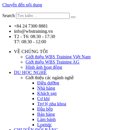
Chuyển đến nội dung
Search
+84 24 7300 8881
info@wbstraining.vn
T2 - T6: 08:30 - 17:30
T7: 08:30 - 12:00
VỀ CHÚNG TÔI
Giới thiệu WBS Training Việt Nam
Giới thiệu WBS Training AG
Hình ảnh hoạt động
DU HỌC NGHỀ
Giới thiệu các ngành nghề
Điều dưỡng
Nhà hàng
Khách sạn
Cơ khí
Trợ lý nha khoa
Đầu bếp
Bán hàng
Làm bánh
Logistic
CHUYỂN ĐỔI BẰNG