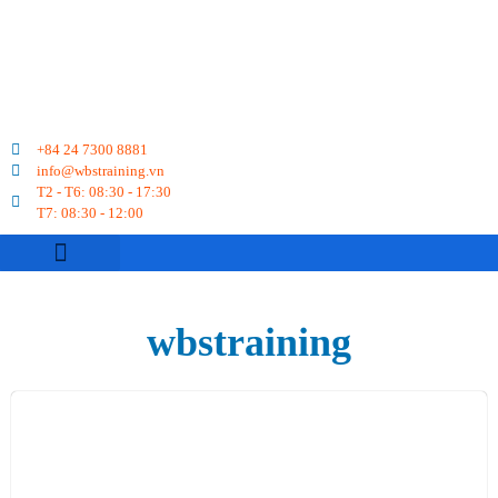
+84 24 7300 8881
info@wbstraining.vn
T2 - T6: 08:30 - 17:30
T7: 08:30 - 12:00
VỀ CHÚNG TÔI
DU HỌC NGHỀ
CHUYỂN ĐỔI BẰNG
LỊCH KHAI GIẢNG
KỲ THI TELC
wbstraining